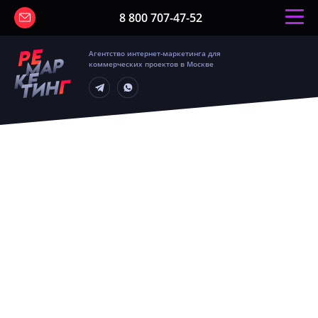
8 800 707-47-52
Агентство интернет-маркетинга для
коммерческих проектов в Москве
CPC, CPA, CTR, CPL, ROMI
раничений по количеству ключевых
ществующие форматы контекстной
 динамометров
енением сквозной аналитики.