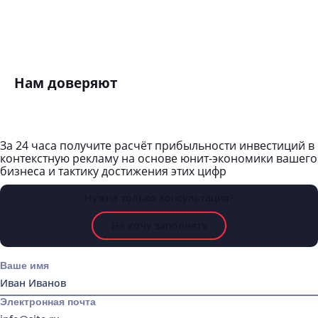
динамометров или лендинг с нуля. 
сюда
Вам нужен, по возможности, макси
дешёвый или бесплатный трафик
У вас информационный сайт или по
Нам доверяют
За 24 часа получите
расчёт прибыльности инвестиций в
контекстную рекламу
на основе
юнит-экономики
вашего
бизнеса и тактику достижения этих цифр
Нужна только консультация?
Не хочу заполнять
Ваше имя
Электронная почта