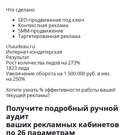
Что сделано
Чт
SEO-продвижение под ключ
Контекстная реклама
SMM-продвижение
Таргетированная реклама
chaudeau.ru
ok
Интернет-кондитерская
Ди
Результат
Ре
Рост количества лидов на 273%
Сн
1823 лида
до
Увеличение оборота на 1 500 000 руб. в мес.
Ув
на 250%
в 
Хотите узнать % эффективности работы вашей
текущей рекламы?
Получите подробный ручной
аудит
ваших рекламных кабинетов
по 26 параметрам