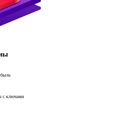
амы
ибыль
ы с ключами