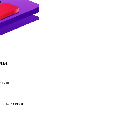
амы
ибыль
ы с ключами