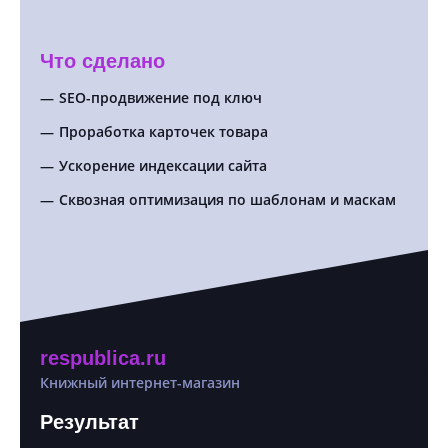
Что сделано
SEO-продвижение под ключ
SEO
Проработка карточек товара
Про
Ускорение индексации сайта
Про
спроса
Сквозная оптимизация по шаблонам и маскам
Опт
факто
respublica.ru
Книжный интернет-магазин
Результат