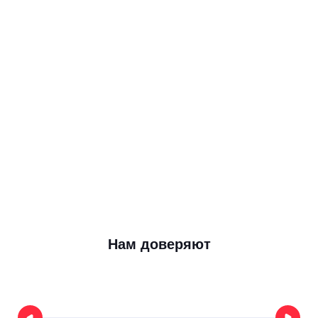
Вам не подходит это, если:
Вы торгуете всем понемногу. В таком сл
рекомендуем сосредоточиться на других т
сайтов
Вы хотите сделать интернет-магазин то
забыть, вместо того чтобы поддерживать е
дальше и развивать
Вы гиперлокальный офлайн-бизнес. На
небольшой магазин торшеров в жилом ра
Нам доверяют