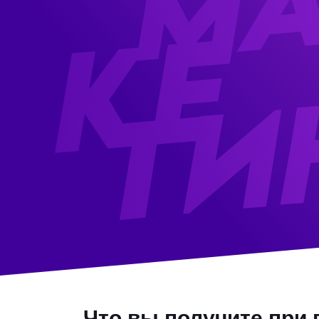
Таргетированная реклама
маржинальных проду
Продвижение на
маркетплейсах
горячих и тёплых клиентов
Продвижение в Яндекс.Дзен
Что вы получите при