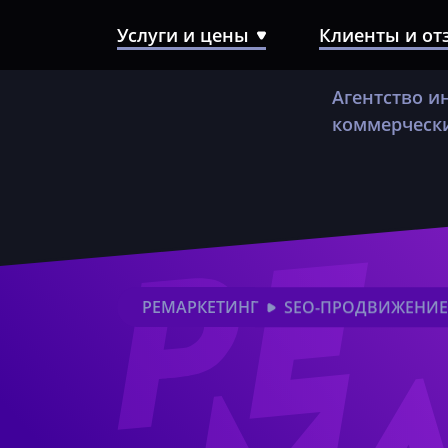
Услуги и цены
Клиенты и о
SEO-продвижение
Агентство и
Контекстная реклама
коммерчески
Создание сайтов
Разработка Landing Page
Комплексный аудит сайта
РЕМАРКЕТИНГ
SEO-ПРОДВИЖЕНИЕ
Техническое сопровождение
сайта
SERM
реальную выгоду в деньгах