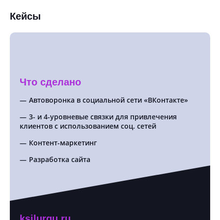
Кейсы
Что сделано
Автоворонка в социальной сети «ВКонтакте»
SEO
3- и 4-уровневые связки для привлечения
Кон
клиентов с использованием соц. сетей
SMM
Контент-маркетинг
Тар
Разработка сайта
ksilurgu.ru