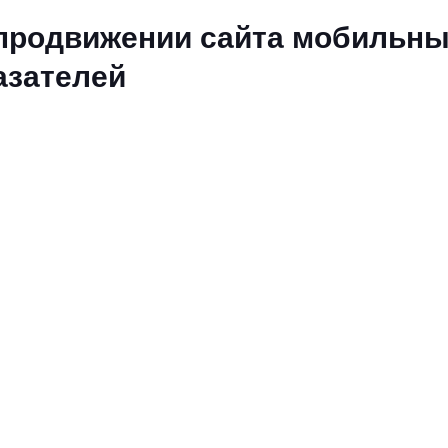
 продвижении сайта мобильн
азателей