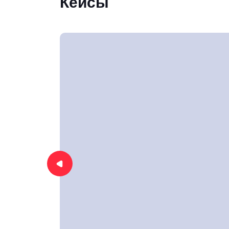
Кейсы
Автоворонка в социальной
сети «ВКонтакте»
3- и 4-уровневые связки для
привлечения клиентов с
использованием соц. сетей