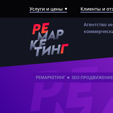
Услуги и цены
Клиенты и о
SEO-продвижение
Агентство и
Контекстная реклама
коммерчески
Создание сайтов
Разработка Landing Page
Комплексный аудит сайта
РЕМАРКЕТИНГ
SEO-ПРОДВИЖЕНИЕ
Техническое сопровождение
сайта
SERM