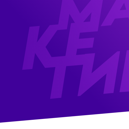
реальную выгоду в деньгах
Таргетированная реклама
Продвижение на
маржинальных проду
маркетплейсах
Продвижение в Яндекс.Дзен
горячих и тёплых клиентов