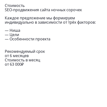
Стоимость
SEO-продвижения сайта ночных сорочек
Каждое предложение мы формируем
индивидуально в зависимости от трёх факторов:
— Ниша
— Цели
— Особенности проекта
Рекомендуемый срок
от 6 месяцев
Стоимость в месяц
от 63 000₽
ходит это, если:
с уже есть работающий сайт ночных
чек
отите получить максимально целевой и
вый трафик
вы вкладывать время и ресурсы, понимая,
реально заметный результат у вас будет