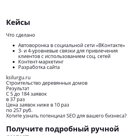
Кейсы
Что сделано
Чт
Автоворонка в социальной сети «ВКонтакте»
3- и 4-уровневые связки для привлечения
клиентов с использованием соц. сетей
Контент-маркетинг
Разработка сайта
ch
ksilurgu.ru
Ин
Строительство деревянных домов
Ре
Результат
Ро
С 5 до 184 заявок
18
в 37 раз
Ув
Цена заявок ниже в 10 раз
на
по 257 руб.
Хотите узнать потенциал SEO для вашего бизнеса?
Получите подробный ручной