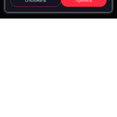
Отклонить
Принять
Получить консультацию
Получить консультацию
Номер для связи:
Свяжитесь со мной по
Телефону
WhatsApp
Telegram
Получить консультацию
*
Даю согласие на
обработку персональных данных
и
соглашаюсь с
политикой в отношении обработки
персональных данных.
Получить бесплатный аудит
Номер для связи:
Свяжитесь со мной по