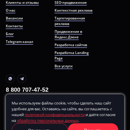
Клиенты и отзывы
SEO-продвижение
О нас
Контекстная реклама
Вакансии
Таргетированная
реклама
Контакты
Продвижение в
Блог
Яндекс.Дзене
Telegram-канал
Разработка сайтов
Разработка Landing
Page
Все услуги
8 800 707-47-52
+7 499 380-70-80
Мы используем файлы cookie, чтобы сделать наш сайт
По будням, с
10:00
до
20:00
удобнее для вас. Оставаясь на сайте, вы соглашаетесь с
hello@remarketing.bz
нашей
политикой конфиденциальности
и даёте согласие
на
обработку персональных данных
.
г. Москва, ул. Шухова, д. 17, корп. 2, этаж 3, 115162