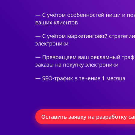
Таргетированная реклама
— С учётом особенностей ниши и по
ваших клиентов
Продвижение на
— С учётом маркетинговой стратеги
маркетплейсах
электроники
Продвижение в Яндекс.Дзен
— Превращаем ваш рекламный траф
заказы на покупку электроники
— SEO-трафик в течение 1 месяца
Оставить заявку на разработку са