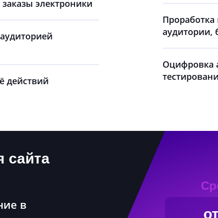
 заказы электроники
Проработка
аудитории,
 аудиторией
Оцифровка а
тестировани
ё действий
я сайта
Ср
ие в
о