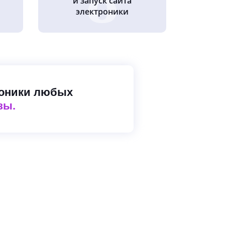
и запуск сайта
электроники
роники любых
зы.