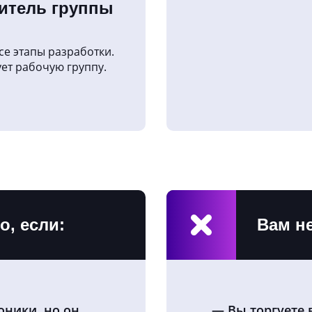
итель группы
се этапы разработки.
ет рабочую группу.
о, если:
Вам не
роники, но он
Вы торгуете 