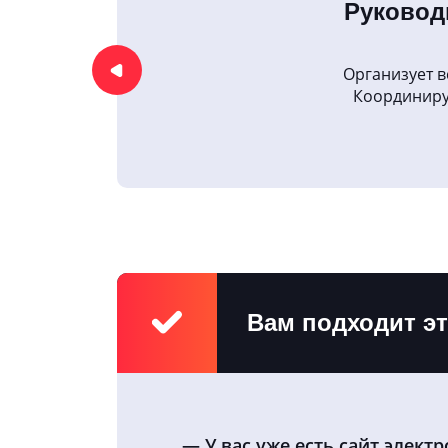
Руковод
ики на
Организует в
чения
Координиру
Вам подходит эт
У вас уже есть сайт элект