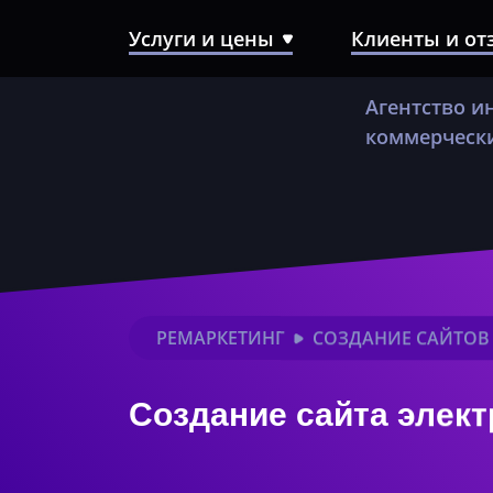
Услуги и цены
Клиенты и о
SEO-продвижение
Агентство и
Контекстная реклама
коммерчески
Создание сайтов
Разработка Landing Page
Комплексный аудит сайта
РЕМАРКЕТИНГ
СОЗДАНИЕ САЙТОВ
Техническое сопровождение
Создание сайта элек
сайта
SERM