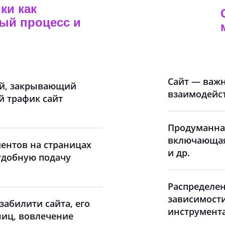
ки как
ый процесс и
Сайт — важн
й, закрывающий
взаимодейст
 трафик сайт
Продуманная
включающая 
ентов на страницах
и др.
 удобную подачу
Распределен
зависимости
абилити сайта, его
инструмент
аниц, вовлечение