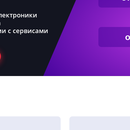
электроники
а
ии с сервисами
о