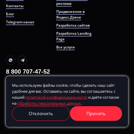
реклама
Контакты
Продвижение в
Блог
Яндекс.Дзене
Telegram-канал
Разработка сайтов
Разработка Landing
Page
Все услуги
8 800 707-47-52
+7 499 380-70-80
Мы используем файлы cookie, чтобы сделать наш сайт
По будням, с
10:00
до
20:00
удобнее для вас. Оставаясь на сайте, вы соглашаетесь с
hello@remarketing.bz
нашей
политикой конфиденциальности
и даёте согласие
на
обработку персональных данных
.
г. Москва, ул. Шухова, д. 17, корп. 2, этаж 3, 115162
Отклонить
Принять
Получить консультацию