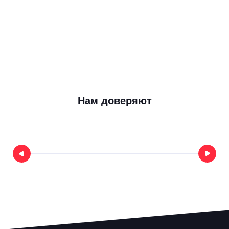
Вы хотите сделать лендинг эфирных мас
забыть, вместо того чтобы поддерживать е
дальше и развивать
Вы гиперлокальный офлайн-бизнес. На
небольшой магазин эфирных масел в жил
районе
Нам доверяют