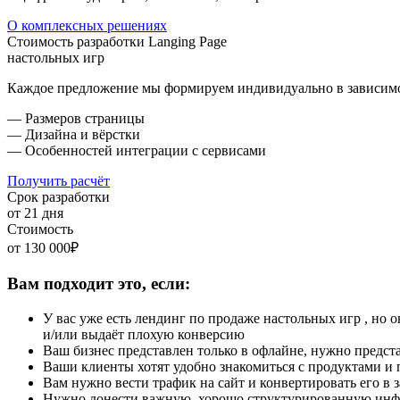
О комплексных решениях
Стоимость разработки Langing Page
настольных игр
Каждое предложение мы формируем индивидуально в зависимос
— Размеров страницы
— Дизайна и вёрстки
— Особенностей интеграции с сервисами
Получить расчёт
Срок разработки
от 21 дня
Стоимость
от 130 000₽
Вам подходит это, если:
У вас уже есть лендинг по продаже настольных игр , но о
и/или выдаёт плохую конверсию
Ваш бизнес представлен только в офлайне, нужно предста
Ваши клиенты хотят удобно знакомиться с продуктами и 
Вам нужно вести трафик на сайт и конвертировать его в 
Нужно донести важную, хорошо структурированную инф