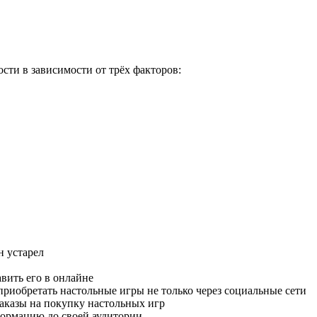
ти в зависимости от трёх факторов:
н устарел
вить его в онлайне
приобретать настольные игры не только через социальные сети
заказы на покупку настольных игр
ормацию до своей аудитории