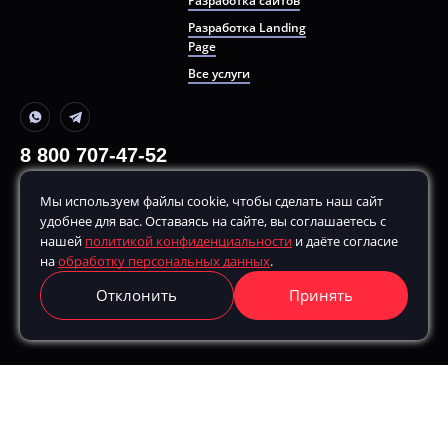
Разработка сайтов
Разработка Landing
Page
Все услуги
8 800 707-47-52
+7 499 380-70-80
Мы используем файлы cookie, чтобы сделать наш сайт
По будням, с
10:00
до
20:00
удобнее для вас. Оставаясь на сайте, вы соглашаетесь с
hello@remarketing.bz
нашей
политикой конфиденциальности
и даёте согласие
на
обработку персональных данных
.
г. Москва, ул. Шухова, д. 17, корп. 2, этаж 3, 115162
Отклонить
Принять
Получить консультацию
Получить консультацию
Номер для связи: