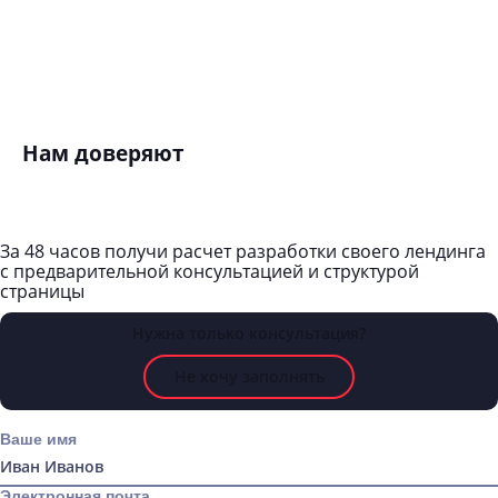
Вы хотите сделать лендинг штопоро
забыть, вместо того чтобы поддерж
дальше и развивать
Вы гиперлокальный офлайн-бизнес.
Например, небольшой магазин што
жилом районе
Нам доверяют
За 48 часов
получи расчет разработки своего лендинга
с предварительной консультацией и структурой
страницы
Нужна только консультация?
Не хочу заполнять
Ваше имя
Электронная почта