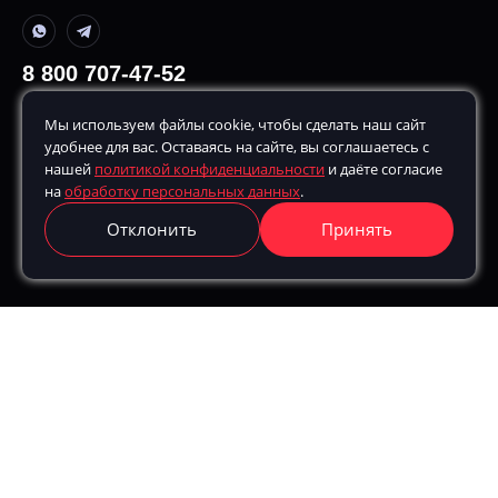
8 800 707-47-52
+7 499 380-70-80
Мы используем файлы cookie, чтобы сделать наш сайт
По будням, с
10:00
до
20:00
удобнее для вас. Оставаясь на сайте, вы соглашаетесь с
hello@remarketing.bz
нашей
политикой конфиденциальности
и даёте согласие
на
обработку персональных данных
.
г. Москва, ул. Шухова, д. 17, корп. 2, этаж 3, 115162
Отклонить
Принять
Получить консультацию
Получить консультацию
Номер для связи:
Свяжитесь со мной по
Телефону
WhatsApp