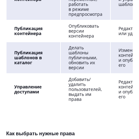
работать
шаблона
в режиме
предпросмотра
Опубликовать
Публикация
Редактир
версии
контейнера
или удал
контейнера
Делать
Изменит
Публикация
шаблоны
контейне
шаблонов в
публичными,
и опубли
каталог
обновить их
его
версии
Добавить/
Редактир
удалить
Управление
контейне
пользователей,
доступами
и опубли
выдать им
его
права
Как выбрать нужные права