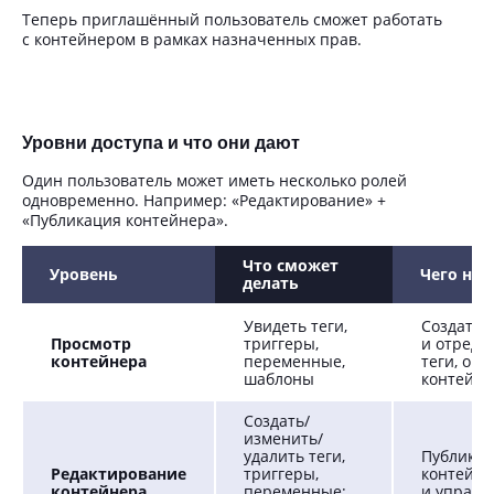
Теперь приглашённый пользователь сможет работать
с контейнером в рамках назначенных прав.
Уровни доступа и что они дают
Один пользователь может иметь несколько ролей
одновременно. Например: «Редактирование» +
«Публикация контейнера».
Что сможет
Уровень
Чего не 
делать
Увидеть теги,
Создать
Просмотр
триггеры,
и отреда
контейнера
переменные,
теги, опу
шаблоны
контейне
Создать/
изменить/
удалить теги,
Публиков
Редактирование
триггеры,
контейне
контейнера
переменные;
и управл