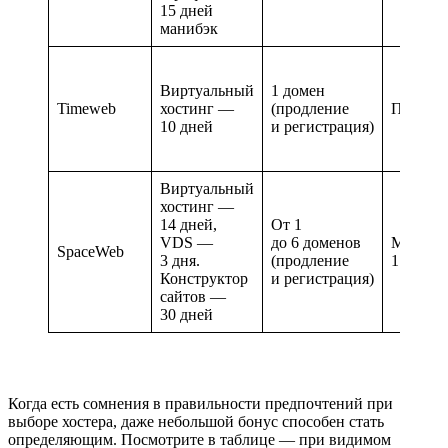
15 дней
манибэк
Виртуальный
1 домен
Timeweb
хостинг —
(продление
Посуто
10 дней
и регистрация)
Виртуальный
хостинг —
14 дней,
От 1
VDS —
до 6 доменов
Минима
SpaceWeb
3 дня.
(продление
1 месяц
Конструктор
и регистрация)
сайтов —
30 дней
Когда есть сомнения в правильности предпочтений при
выборе хостера, даже небольшой бонус способен стать
определяющим. Посмотрите в таблице — при видимом