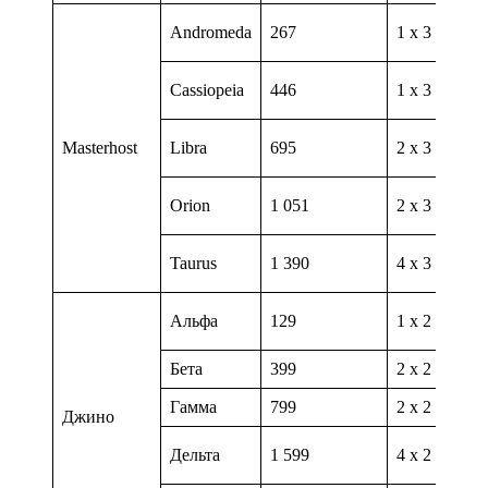
Andromeda
267
1 х 3 ГГц
Cassiopeia
446
1 х 3 ГГц
Masterhost
Libra
695
2 х 3 ГГц
Orion
1 051
2 х 3 ГГц
Taurus
1 390
4 х 3 ГГц
Альфа
129
1 х 2 ГГц
Бета
399
2 х 2 ГГц
Гамма
799
2 х 2 ГГц
Джино
Дельта
1 599
4 х 2 ГГц