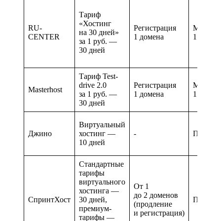
Тариф
«Хостинг
RU-
Регистрация
Минима
на 30 дней»
CENTER
1 домена
1 месяц
за 1 руб. —
30 дней
Тариф Test-
drive 2.0
Регистрация
Минима
Masterhost
за 1 руб. —
1 домена
1 месяц
30 дней
Виртуальный
Джино
хостинг —
-
Посуто
10 дней
Стандартные
тарифы
виртуального
От 1
хостинга —
до 2 доменов
СпринтХост
30 дней,
Посуто
(продление
премиум-
и регистрация)
тарифы —