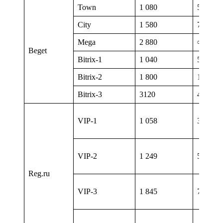
Town
1 080
50
City
1 580
75
Mega
2 880
∞
Beget
Bitrix-1
1 040
5
Bitrix-2
1 800
15
Bitrix-3
3120
40
VIP-1
1 058
30
VIP-2
1 249
50
Reg.ru
VIP-3
1 845
70