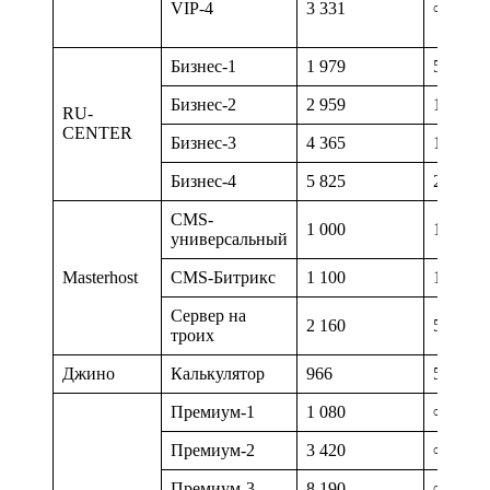
VIP-4
3 331
∞
Бизнес-1
1 979
50
Бизнес-2
2 959
100
RU-
CENTER
Бизнес-3
4 365
150
Бизнес-4
5 825
200
CMS-
1 000
10
универсальный
Masterhost
CMS-Битрикс
1 100
10
Сервер на
2 160
50
троих
Джино
Калькулятор
966
50
Премиум-1
1 080
∞
Премиум-2
3 420
∞
Премиум-3
8 190
∞