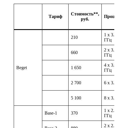
Стоимость**,
Тариф
Процессор
руб.
1 х 3.20
210
ГГц
2 х 3.20
660
ГГц
4 х 3.20
Beget
1 650
ГГц
2 700
6 х 3.20 ГГ
5 100
8 х 3.20 ГГ
1 х 2.20
Base-1
370
ГГц
2 х 2.20