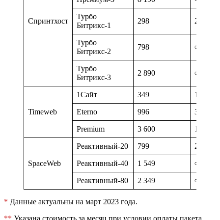
Турбо
Спринтхост
298
2
Битрикс-1
Турбо
798
∞
Битрикс-2
Турбо
2 890
∞
Битрикс-3
1Сайт
349
1
Timeweb
Eterno
996
30
Premium
3 600
100
Реактивный-20
799
20
SpaceWeb
Реактивный-40
1 549
∞
Реактивный-80
2 349
∞
*
Данные актуальны на март 2023 года.
**
Указана стоимость за месяц при условии оплаты пакета