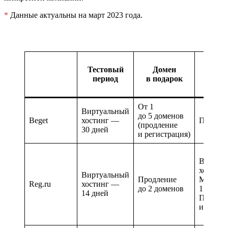
*
Данные актуальны на март 2023 года.
Спис
Тестовый
Домен
сре
период
в подарок
за т
От 1
Виртуальный
до 5 доменов
Beget
хостинг —
Посуто
(продление
30 дней
и регистрация)
Виртуа
хостинг
Виртуальный
Продление
Минима
Reg.ru
хостинг —
до 2 доменов
1 месяц
14 дней
Посуто
или по