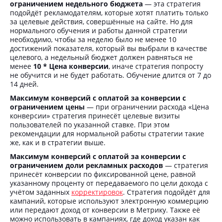
ограничением недельного бюджета
— эта стратегия
подойдёт рекламодателям, которые хотят платить только
за целевые действия, совершённые на сайте. Но для
нормального обучения и работы данной стратегии
необходимо, чтобы за неделю было не менее 10
достижений показателя, который вы выбрали в качестве
целевого, а недельный бюджет должен равняться не
менее
10 * Цена конверсии
, иначе стратегия попросту
не обучится и не будет работать. Обучение длится от 7 до
14 дней.
Максимум конверсий с оплатой за конверсии с
ограничением цены
— при ограничении расхода «Цена
конверсии» стратегия принесёт целевые визиты
пользователей по указанной ставке. При этом
рекомендации для нормальной работы стратегии такие
же, как и в стратегии выше.
Максимум конверсий с оплатой за конверсии с
ограничением доли
рекламных расходов
—
стратегия
принесёт конверсии по фиксированной цене, равной
указанному проценту от передаваемого по цели дохода с
учётом заданных
корректировок
. Стратегия подойдёт для
кампаний, которые используют электронную коммерцию
или передают доход от конверсии в Метрику. Также её
можно использовать в кампаниях, где доход указан как