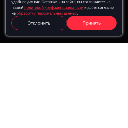
удобнее для вас. Оставаясь на сайте, вы соглашаетесь с
нашей
политикой конфиденциальности
и даёте согласие
Перепечатка материалов без согласования допустима при
на
обработку персональных данных
.
наличии dofollow-ссылки на страницу‑источник и в
Отклонить
Принять
соответствии с
требованиями к цитированию и копированию
контента
Получить консультацию
Номер для связи:
Свяжитесь со мной по
Телефону
WhatsApp
Telegram
Получить консультацию
*
Даю согласие на
обработку персональных данных
и
соглашаюсь с
политикой в отношении обработки
персональных данных.
Получить бесплатный аудит
Номер для связи: